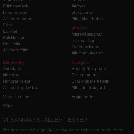
Friktionsdäck
Airfryer
Bilbarnstolar
Stekpannor
Allt inom motor
Alla kökstillbehör
Fritid
Vitvaror
Elcyklar
Mikrovågsugnar
Pulsklockor
Diskmaskiner
Resväskor
Tvättmaskiner
Allt inom fritid
Allt inom vitvaror
Elektronik
Trädgård
Surfplattor
Robotgräsklippare
Hörlurar
Grästrimmers
Hörlurar in ear
Gräsklippare bensin
Allt inom ljud & bild
Allt inom trädgård
Visa alla tester
Erbjudanden
Video
VI SAMMANSTÄLLER TESTER
Det är precis vad vi gör, kollar vad andra tycker om produkterna.