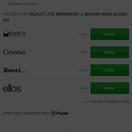
Butiker & priser
PRISER FÖR
DUALIT LITE BRÖDROST 2-SKIVOR HIGH GLOSS
VIT
1619kr
I lager
1619kr
I lager
1759kr
I lager
1899kr
I lager
Visa fler köpalternativ
Priser visas i samarbete med