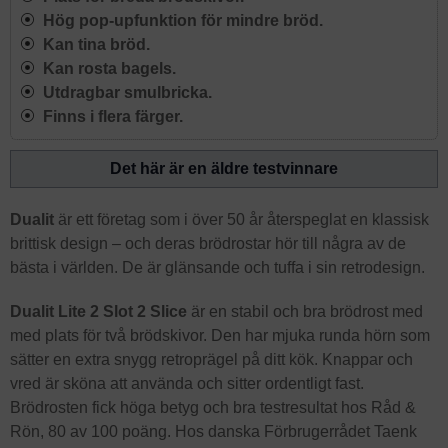
Hög pop-upfunktion för mindre bröd.
Kan tina bröd.
Kan rosta bagels.
Utdragbar smulbricka.
Finns i flera färger.
Det här är en äldre testvinnare
Dualit
är ett företag som i över 50 år återspeglat en klassisk
brittisk design – och deras brödrostar hör till några av de
bästa i världen. De är glänsande och tuffa i sin retrodesign.
Dualit Lite 2 Slot 2 Slice
är en stabil och bra brödrost med
med plats för två brödskivor. Den har mjuka runda hörn som
sätter en extra snygg retroprägel på ditt kök. Knappar och
vred är sköna att använda och sitter ordentligt fast.
Brödrosten fick höga betyg och bra testresultat hos Råd &
Rön, 80 av 100 poäng. Hos danska Förbrugerrådet Taenk