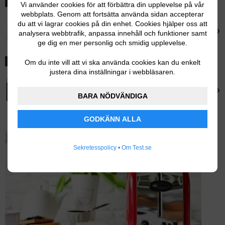
BÄSTA FÖR 4 SKIVOR
Vi använder cookies för att förbättra din upplevelse på vår
webbplats. Genom att fortsätta använda sidan accepterar
du att vi lagrar cookies på din enhet. Cookies hjälper oss att
Dualit
›
analysera webbtrafik, anpassa innehåll och funktioner samt
Dualit Classic 4 Slice
ge dig en mer personlig och smidig upplevelse.
Om du inte vill att vi ska använda cookies kan du enkelt
BRA VAL
justera dina inställningar i webbläsaren.
Graef
›
Graef TO60
BARA NÖDVÄNDIGA
GODKÄNN ALLA
Sekretesspolicy
•
Om Test.se