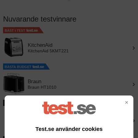
Nuvarande testvinnare
BÄST I TEST
KitchenAid
›
KitchenAid 5KMT221
BÄSTA BUDGET
Braun
›
Braun HT1010
×
BÄSTA DESIGN
Smeg
›
Smeg TSF01
Test.se använder cookies