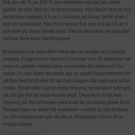
fick den 80 % av 100 % och omdömet mycket bra vilket
gjorde att den blev en av testvinnarna. Hos Bäst-i-test.se fick
brödrosten betyget 3,5 av 5 och kom på deras fjärde plats i
test om brödrostar. Hos Pricerunner fick den också 3,5 av 5
och kom på deras fjärde plats. Den är dessutom ett populärt
val hos flera stora återförsäljare.
Brödrosten har hög effekt vilket ger ett snabbt och krispigt
resultat. Enligt test tar det runt 2 minuter och 20 sekunder att
rosta en perfekt rostad skiva och brödet blir jämnt och fint
rostat. Du kan även använda dig av upptiningsfunktionen för
att tina fryst bröd eller för att rosta bagels där bara ena sidan
rostas. Brödrosten har en extra hög pop up-funktion som gör
att det går fint att rosta mindre bröd. Dessutom är fackets
öppning på 36 millimeter extra bred för att passa större bröd.
Rengöringen är enkel då överdelen i rostfritt är lätt att torka
av och smulbrickan går att dra ut. Brödrosten finns i flera
snygga färger.