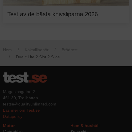
Test av de bästa knivsliparna 2026
Hem
Kökstillbehör
Brödrost
Dualit Lite 2 Slot 2 Slice
Magasinsgatan 2
461 30, Trollhättan
testse@qualityunlimited.com
Läs mer om Test.se
Datapolicy
Motor
Hem & hushåll
Vinterdäck
Sous vide