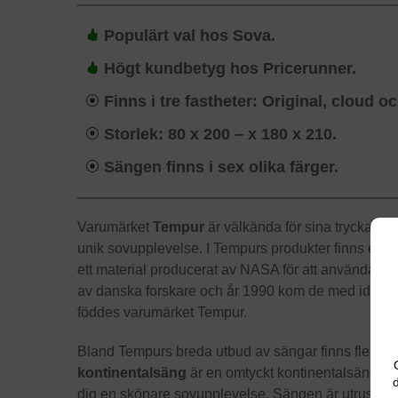
Populärt val hos Sova.
Högt kundbetyg hos Pricerunner.
Finns i tre fastheter: Original, cloud o
Storlek: 80 x 200 – x 180 x 210.
Sängen finns i sex olika färger.
Varumärket
Tempur
är välkända för sina tryckavla
unik sovupplevelse. I Tempurs produkter finns ett sä
ett material producerat av NASA för att använda i s
av danska forskare och år 1990 kom de med idén att
föddes varumärket Tempur.
Bland Tempurs breda utbud av sängar finns flera 
kontinentalsäng
är en omtyckt kontinentalsäng. D
d
dig en skönare sovupplevelse. Sängen är utrustad m