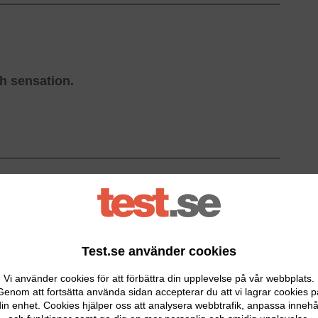
ch sensation.
stande madrasser, kuddar och sängar som bidrar till en
rskilt framtaget material som från början är inspirerat av
äten för rymdfärder. NASA:s material förfinades sedan
 materialet skulle vara perfekt att sova på. Därmed
Test.se använder cookies
Vi använder cookies för att förbättra din upplevelse på vår webbplats.
sköna kontinentalsängar. Modellen
Tempur Promise
Genom att fortsätta använda sidan accepterar du att vi lagrar cookies p
en här sängen anpassar sig efter just din kropp och ger
in enhet. Cookies hjälper oss att analysera webbtrafik, anpassa innehå
ed en så kallad öppen cellstruktur som fördelar din