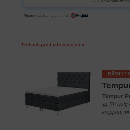
Fler köpalternativ
Priser visas i samarbete med
Test och produktrecensioner
BÄST I T
Tempu
Tempur P
En lyxig
kroppen.