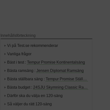
Innehållsförteckning
Vi på Test.se rekommenderar
Vanliga frågor
Bäst i test :
Tempur Promise Kontinentalsäng
Bästa ramsäng :
Jensen Diplomat Ramsäng
Bästa ställbara säng :
Tempur Promise Ställbar Säng
Bästa budget :
24SJU Skymning Classic Ramsäng
Därför ska du välja en 120-säng
Så väljer du rätt 120-säng