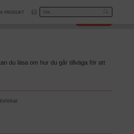
TA PRODUKT
Så väljer vi vinnare
n du läsa om hur du går tillväga för att
torlekar.