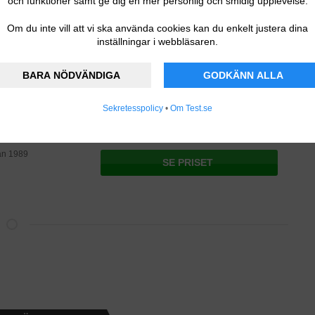
och funktioner samt ge dig en mer personlig och smidig upplevelse.
med den bästa möjliga avlastningen.
Om du inte vill att vi ska använda cookies kan du enkelt justera dina
inställningar i webbläsaren.
 120 x 200 centimeter. Den finns i tre olika fastheter och
et finns dessutom sex färger att välja mellan.
BARA NÖDVÄNDIGA
GODKÄNN ALLA
Sekretesspolicy
•
Om Test.se
an 1989
SE PRISET