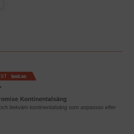
EST
r
romise Kontinentalsäng
 och bekväm kontinentalsäng som anpassas efter