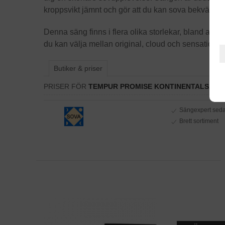
kroppsvikt jämnt och gör att du kan sova bekvämt 
Denna säng finns i flera olika storlekar, bland annat
du kan välja mellan original, cloud och sensation. D
Butiker & priser
PRISER FÖR
TEMPUR PROMISE KONTINENTALSÄNG
Sängexpert sed
Brett sortiment