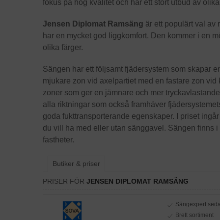
fokus på hög kvalitet och har ett stort utbud av olik
Jensen Diplomat Ramsäng
är ett populärt val a
har en mycket god liggkomfort. Den kommer i en mö
olika färger.
Sängen har ett följsamt fjädersystem som skapar 
mjukare zon vid axelpartiet med en fastare zon vid 
zoner som ger en jämnare och mer tryckavlastande li
alla riktningar som också framhäver fjädersysteme
goda fukttransporterande egenskaper. I priset ingå
du vill ha med eller utan sänggavel. Sängen finns i 
fastheter.
Butiker & priser
PRISER FÖR
JENSEN DIPLOMAT RAMSÄNG
Sängexpert sed
Brett sortiment