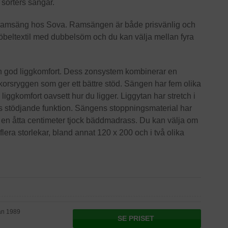
a sorters sängar.
v ramsäng hos Sova. Ramsängen är både prisvänlig och
beltextil med dubbelsöm och du kan välja mellan fyra
en god liggkomfort. Dess zonsystem kombinerar en
korsryggen som ger ett bättre stöd. Sängen har fem olika
ggkomfort oavsett hur du ligger. Liggytan har stretch i
ts stödjande funktion. Sängens stoppningsmaterial har
r en åtta centimeter tjock bäddmadrass. Du kan välja om
flera storlekar, bland annat 120 x 200 och i två olika
an 1989
SE PRISET