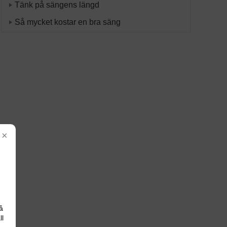
Tänk på sängens längd
Så mycket kostar en bra säng
×
å
ll