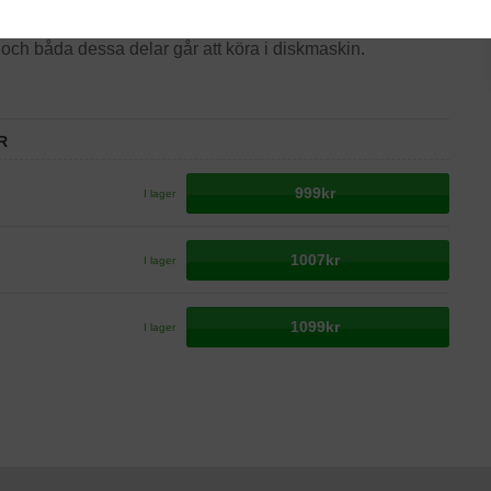
även en tydlig display som gör den lätt att ställa in och
s och båda dessa delar går att köra i diskmaskin.
R
999kr
I lager
1007kr
I lager
1099kr
I lager