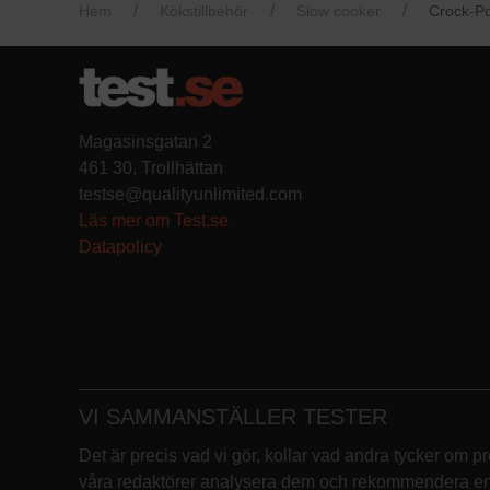
Hem
Kökstillbehör
Slow cooker
Crock-P
Magasinsgatan 2
461 30, Trollhättan
testse@qualityunlimited.com
Läs mer om Test.se
Datapolicy
VI SAMMANSTÄLLER TESTER
Det är precis vad vi gör, kollar vad andra tycker om p
våra redaktörer analysera dem och rekommendera en p