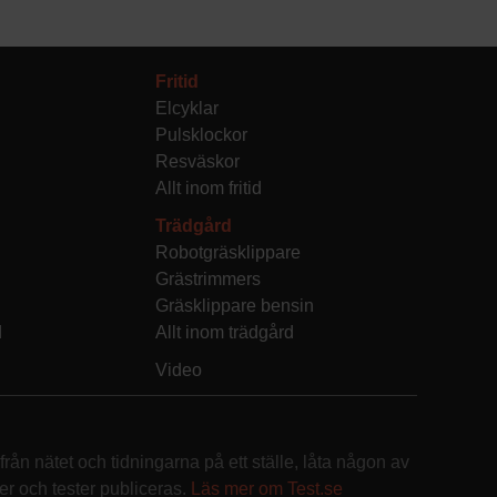
Fritid
Elcyklar
Pulsklockor
Resväskor
Allt inom fritid
Trädgård
Robotgräsklippare
Grästrimmers
Gräsklippare bensin
d
Allt inom trädgård
Video
rån nätet och tidningarna på ett ställe, låta någon av
r och tester publiceras.
Läs mer om Test.se