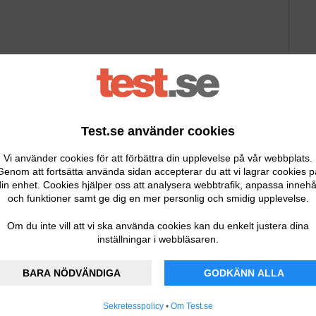
Test.se använder cookies
Vi använder cookies för att förbättra din upplevelse på vår webbplats.
Genom att fortsätta använda sidan accepterar du att vi lagrar cookies p
 variant. Den kommer i en svart och stilren design och är i
in enhet. Cookies hjälper oss att analysera webbtrafik, anpassa innehå
och funktioner samt ge dig en mer personlig och smidig upplevelse.
ookers. Den är i en uppdaterad modell med ett gångjärn
Om du inte vill att vi ska använda cookies kan du enkelt justera dina
inställningar i webbläsaren.
tan problem tillräckligt mycket mat för att räcka till cirka
eller otymplig.
BARA NÖDVÄNDIGA
GODKÄNN ALLA
rytan går att använda i både ugn och mikro, om du tar av
Sekretesspolicy
•
Om Test.se
utomatiskt när tillagningen är klar och en mycket praktisk