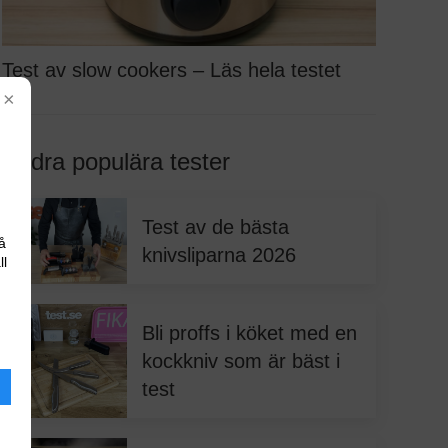
Test av slow cookers – Läs hela testet
×
Andra populära tester
Test av de bästa
å
knivsliparna 2026
ll
Bli proffs i köket med en
kockkniv som är bäst i
test