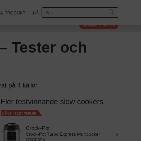
TA PRODUKT
Så väljer vi vinnare
– Tester och
t på 4 källor.
Fler testvinnande slow cookers
BÄST I TEST
Crock-Pot
›
Crock-Pot Turbo Express Multicooker
CSC062X