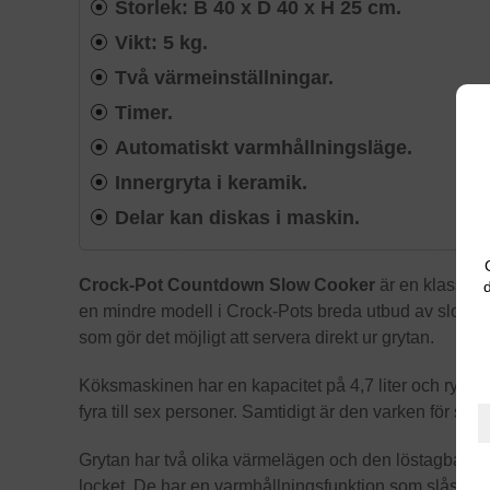
Storlek: B 40 x D 40 x H 25 cm.
Vikt: 5 kg.
Två värmeinställningar.
Timer.
Automatiskt varmhållningsläge.
Innergryta i keramik.
Delar kan diskas i maskin.
Crock-Pot Countdown Slow Cooker
är en klassisk
d
en mindre modell i Crock-Pots breda utbud av slow c
som gör det möjligt att servera direkt ur grytan.
Köksmaskinen har en kapacitet på 4,7 liter och rymmer u
fyra till sex personer. Samtidigt är den varken för stor 
Grytan har två olika värmelägen och den löstagbara g
locket. De har en varmhållningsfunktion som slås på a