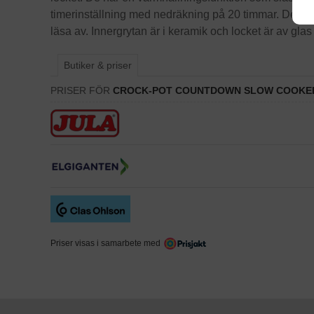
timerinställning med nedräkning på 20 timmar. Den har 
läsa av. Innergrytan är i keramik och locket är av gla
Butiker & priser
PRISER FÖR
CROCK-POT COUNTDOWN SLOW COOKE
Priser visas i samarbete med