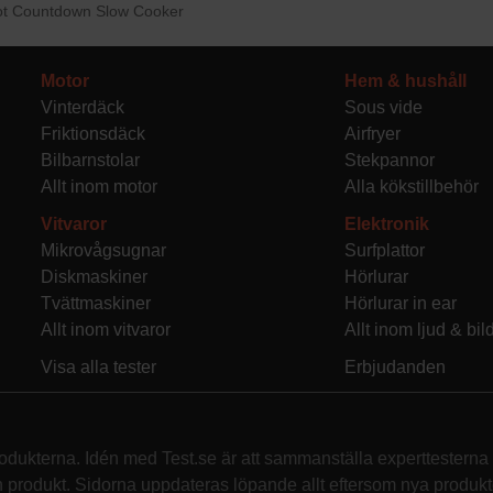
ot Countdown Slow Cooker
Motor
Hem & hushåll
Vinterdäck
Sous vide
Friktionsdäck
Airfryer
Bilbarnstolar
Stekpannor
Allt inom motor
Alla kökstillbehör
Vitvaror
Elektronik
Mikrovågsugnar
Surfplattor
Diskmaskiner
Hörlurar
Tvättmaskiner
Hörlurar in ear
Allt inom vitvaror
Allt inom ljud & bil
Visa alla tester
Erbjudanden
rodukterna. Idén med Test.se är att sammanställa experttesterna f
rodukt. Sidorna uppdateras löpande allt eftersom nya produkte