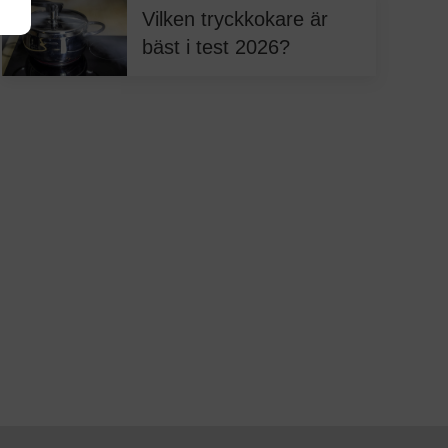
Vilken tryckkokare är
bäst i test 2026?