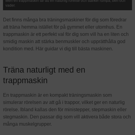
Men en trappmaskin får du en naturlig rörelse och stärker rumpa, ben och
vader.
Det finns många bra träningsmaskiner för dig som föredrar
att träna hemma istället för på gymmet eller utomhus. En
trappmaskin är ett perfekt val för dig som vill ha en liten och
smidig maskin att stärka benmuskler och upprätthålla god
kondition med. Här guidar vi dig till bästa maskinen.
Träna naturligt med en
trappmaskin
En trappmaskin är en kompakt träningsmaskin som
simulerar rörelsen av att gå i trappor, vilket ger en naturlig
rörelse. Ibland kallas den för ministepper, stepmaskin eller
stegmaskin. Den passar dig som vill aktivera både stora och
många muskelgrupper.