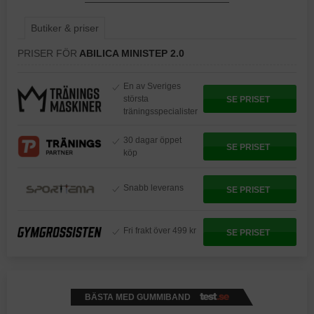
Butiker & priser
PRISER FÖR
ABILICA MINISTEP 2.0
En av Sveriges
största
SE PRISET
träningsspecialister
30 dagar öppet
SE PRISET
köp
Snabb leverans
SE PRISET
Fri frakt över 499 kr
SE PRISET
BÄSTA MED GUMMIBAND