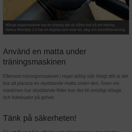
Många trappmaskiner har en display där du håller koll på din träning.
Abilica MiniStep 2.0 har en display som visar tid, steg och kaloriförbrukning.
Använd en matta under
träningsmaskinen
Eftersom träningsmaskiner i regel aldrig står riktigt still är det
bra att placera en skyddande matta under den. Även om
maskinen har skyddande fötter kan det bli onödigt slitage
och fuktskador på golvet.
Tänk på säkerheten!