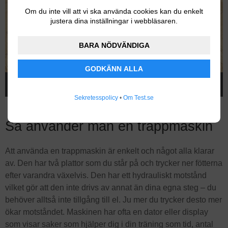
Om du inte vill att vi ska använda cookies kan du enkelt
justera dina inställningar i webbläsaren.
BARA NÖDVÄNDIGA
GODKÄNN ALLA
Här har Test.se testat Abilica MiniStep 2.0, en prisvärd trappmaskin med
maxvikt på 100 kilo.
Sekretesspolicy
•
Om Test.se
Så använder man en trappmaskin
Att använda en trappmaskin är enkelt och något alla klarar
av. Den har två plattor som du står på och trycker ner fötterna
efter varandra växelvis. Den har ett hydrauliskt motstånd
vilket gör att den inte drivs av annat än dina egna steg – du
behöver alltså inte tillgång till el. Ju mer du trycker desto mer
ökar motståndet. Maskinen har ofta en dator eller display
som visar saker som hjälper dig i din träning som tid, antal