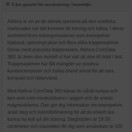
5 års garanti för användning i hemmiljö.
Abilica är en av de största spelarna på den nordiska
marknaden när det kommer till träning och hälsa. I deras
sortiment finns träningsmaskiner som exempelvis
löpband, spinningcyklar och flera olika trappmaskiner.
Deras mest populära trappmaskin, Abilica CoreStep
360, är även den modell vi har valt att utse till bäst i test.
Trappmaskinen har fått mängder av positiva
kundrecensioner och hyllas bland annat för att vara
kompakt och lättanvänd.
Med Abilica CoreStep 360 tränar du såväl rumpa och
ben som core-muskulaturen i ryggen och de sneda
magmusklerna. Den ger dig information om exempelvis
antal steg och kaloriförbrukning för att du enkelt ska
kunna ha koll på din träning. Steghöjden är 18-30
centimeter och maxvikten för dig som användare är 100