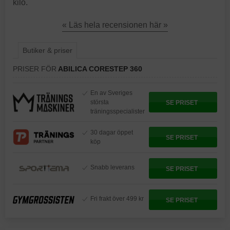
kilo.
« Läs hela recensionen här »
Butiker & priser
PRISER FÖR
ABILICA CORESTEP 360
En av Sveriges
största
SE PRISET
träningsspecialister
30 dagar öppet
SE PRISET
köp
Snabb leverans
SE PRISET
Fri frakt över 499 kr
SE PRISET