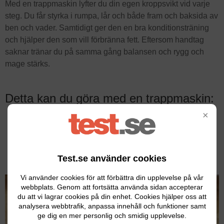
Med en trappmaskin lyfter du din egen kroppsvikt vid varje
steg. Du får styrka i rumpa, lår och både fram och baksida av
ben och vader. Samtidigt ger den en bra konditionsträning
och hjälper den som vill förbränna fett. Eftersom handtag
saknar tränar du på samma gång balansen och rygg och
mage stärks.
Detta kan du göra med en trappmaskin:
×
Forma rumpa, lår, ben och vader.
Stärka rygg och mage.
Upprätthålla konditionen.
Test.se använder cookies
Förbränna fett.
Vi använder cookies för att förbättra din upplevelse på vår
webbplats. Genom att fortsätta använda sidan accepterar
du att vi lagrar cookies på din enhet. Cookies hjälper oss att
analysera webbtrafik, anpassa innehåll och funktioner samt
ge dig en mer personlig och smidig upplevelse.