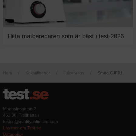
Hitta matberedaren som är bäst i test 2026
Hem
Kökstillbehör
Juicepress
Smeg CJF01
Magasinsgatan 2
461 30, Trollhättan
testse@qualityunlimited.com
Läs mer om Test.se
Datapolicy