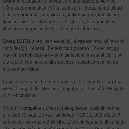
Smeg
är ett italienskt företag som grundades 1948 med
många retroprodukter i 50-talssdesign. I deras breda utbud
hittar du brödrost, vattenkokare, kaffebryggare, kaffekvarn,
köksassistenter, citruspress och kylskåp. Alla produkter
tillverkas i någon av de fyra italienska fabrikerna.
Smeg CJF01
är en liten elektrisk juicepress med stilren och
rund design i retrostil. Perfekt för dig som vill ha en snygg
maskin på köksbänken – som dessutom inte tar allt för stor
plats. Den kan pressa alla sorters citrusfrukter och har en
inbyggd behållare.
Enligt recensioner har den en unik och elegant design, låg
vikt och hög effekt. Den är ett populärt val hos både Prisjakt
och Pricerunner.
Trots sin kompakta storlek är juicepressen kraftfull med en
effekt på 70 watt. Den är i storleken H 28,1 L 16,6 x B 18,9
centimeter och väger 2,56 kilo. Lock och kanna är tillverkade
i Tritan som står emot både repor och fläckar. Presskäglan