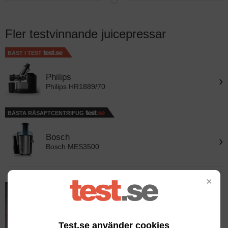
Fler testvinnande juicepressar
BÄST I TEST
Philips
›
Philips HR1889/70
BÄSTA RÅSAFTCENTRIFUG
Bosch
›
Bosch MES3500
×
Test.se använder cookies