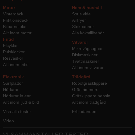
Motor
Hem & hushåll
Vinterdäck
Sous vide
Friktionsdäck
Airfryer
Bilbarnstolar
Stekpannor
Allt inom motor
Alla kökstillbehör
Fritid
Vitvaror
Elcyklar
Mikrovågsugnar
Pulsklockor
Diskmaskiner
Resväskor
Tvättmaskiner
Allt inom fritid
Allt inom vitvaror
Elektronik
Trädgård
Surfplattor
Robotgräsklippare
Hörlurar
Grästrimmers
Hörlurar in ear
Gräsklippare bensin
Allt inom ljud & bild
Allt inom trädgård
Visa alla tester
Erbjudanden
Video
VI SAMMANSTÄLLER TESTER