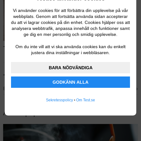
Vi använder cookies för att förbättra din upplevelse på vår
webbplats. Genom att fortsätta använda sidan accepterar
du att vi lagrar cookies på din enhet. Cookies hjälper oss att
analysera webbtrafik, anpassa innehåll och funktioner samt
ge dig en mer personlig och smidig upplevelse.
Om du inte vill att vi ska använda cookies kan du enkelt
Test av juicepressar – Läs hela testet
justera dina inställningar i webbläsaren.
BARA NÖDVÄNDIGA
Tidigare testvinnare
GODKÄNN ALLA
›
Bäst i test – Wilfa SJ1B-500
Sekretesspolicy
•
Om Test.se
Andra populära tester