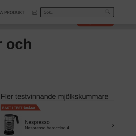
TA PRODUKT
Så väljer vi vinnare
r och
Fler testvinnande mjölkskummare
BÄST I TEST
Nespresso
›
Nespresso Aeroccino 4