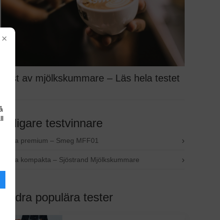
×
Test av mjölkskummare – Läs hela testet
å
ll
Tidigare testvinnare
›
Bästa premium – Smeg MFF01
›
Bästa kompakta – Sjöstrand Mjölkskummare
Andra populära tester