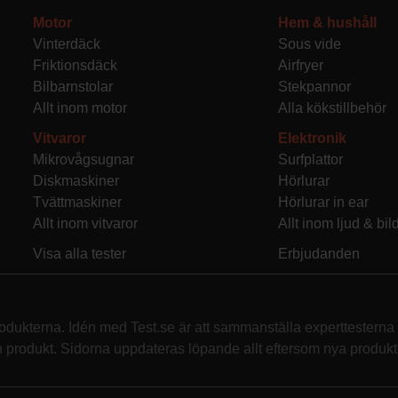
Motor
Hem & hushåll
Vinterdäck
Sous vide
Friktionsdäck
Airfryer
Bilbarnstolar
Stekpannor
Allt inom motor
Alla kökstillbehör
Vitvaror
Elektronik
Mikrovågsugnar
Surfplattor
Diskmaskiner
Hörlurar
Tvättmaskiner
Hörlurar in ear
Allt inom vitvaror
Allt inom ljud & bil
Visa alla tester
Erbjudanden
rodukterna. Idén med Test.se är att sammanställa experttesterna f
rodukt. Sidorna uppdateras löpande allt eftersom nya produkte