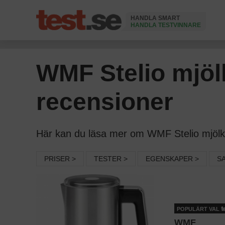
HANDLA SMART
HANDLA TESTVINNARE
Ändrad 24 Juni 2026
WMF Stelio mjö
recensioner
Här kan du läsa mer om WMF Stelio mjölks
PRISER >
TESTER >
EGENSKAPER >
S
POPULÄRT VAL
WMF