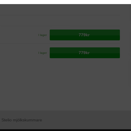
779kr
I lager
779kr
I lager
Stelio mjölkskummare