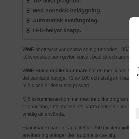
Tre olika program.
Med nonstick-beläggning.
Automatisk avstängning.
LED-belyst knapp.
WMF
är ett tyskt varumärke som grundades 1853. De ä
köksredskap som grytor, knivar, bestick och andra pro
WMF Stelio mjölkskummare
har en med klassisk och
d
det samlade betyget 71 av 100 och utsågs till bäst i te
mjölk och är dessutom prisvärd.
Mjölkskummaren kommer med tre olika program för varm
cappuccino, latte macchiato, varm cholkad eller en i
smidig att använda.
Skummaren har en kapacitet för 250 milliter mjölk. En
användning stänger den automatisk av sig.