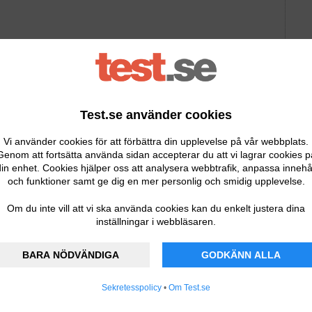
r en av Europas största producenter av rostfria
Test.se använder cookies
dukter för matlagning.
Vi använder cookies för att förbättra din upplevelse på vår webbplats.
Genom att fortsätta använda sidan accepterar du att vi lagrar cookies p
 tidlös design. I ett test hos tidningen Råd & Rön fick den
in enhet. Cookies hjälper oss att analysera webbtrafik, anpassa innehå
st. Enligt testet gör den ett smakligt skum av alla typer av
och funktioner samt ge dig en mer personlig och smidig upplevelse.
Om du inte vill att vi ska använda cookies kan du enkelt justera dina
inställningar i webbläsaren.
t, kallt eller hett mjölkskum. Perfekt för drycker som
skall frappe. Den har en LED-upplyst knapp som gör den
BARA NÖDVÄNDIGA
GODKÄNN ALLA
 non stick-beläggning underlättar rengöringen. Efter
Sekretesspolicy
•
Om Test.se