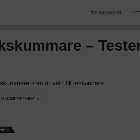
ERBJUDANDEN
HIT
lkskummare – Teste
kummare som är vald till testvinnare.
AMMANFATTNING >