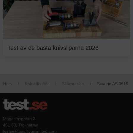
Test av de bästa knivsliparna 2026
Hem
Kökstillbehör
Skärmaskin
Severin AS 3915
Magasinsgatan 2
461 30, Trollhättan
testse@qualityunlimited.com