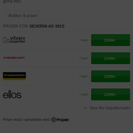
göra ren.
Butiker & priser
PRISER FÖR
SEVERIN AS 3915
1190kr
I lager
1248kr
I lager
1299kr
I lager
1299kr
I lager
Visa fler köpalternativ
Priser visas i samarbete med