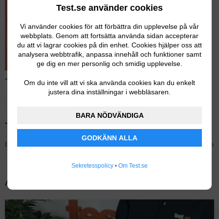
Test.se använder cookies
Vi använder cookies för att förbättra din upplevelse på vår
webbplats. Genom att fortsätta använda sidan accepterar
du att vi lagrar cookies på din enhet. Cookies hjälper oss att
analysera webbtrafik, anpassa innehåll och funktioner samt
ge dig en mer personlig och smidig upplevelse.
Test av skärmaskiner – Läs hela testet
Om du inte vill att vi ska använda cookies kan du enkelt
justera dina inställningar i webbläsaren.
BARA NÖDVÄNDIGA
Tidigare testvinnare
GODKÄNN ALLA
›
Bäst i test – Graef M20 Master
Sekretesspolicy
•
Om Test.se
Andra populära tester