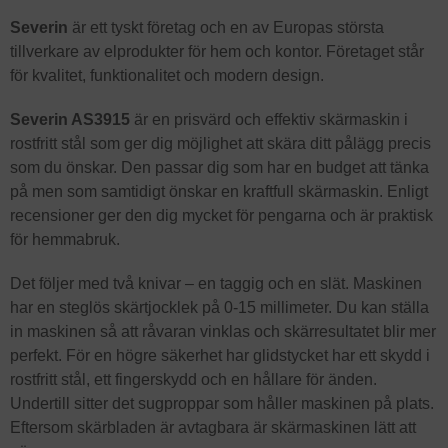
Severin
är ett tyskt företag och en av Europas största
tillverkare av elprodukter för hem och kontor. Företaget står
för kvalitet, funktionalitet och modern design.
Severin AS3915
är en prisvärd och effektiv skärmaskin i
rostfritt stål som ger dig möjlighet att skära ditt pålägg precis
som du önskar. Den passar dig som har en budget att tänka
på men som samtidigt önskar en kraftfull skärmaskin. Enligt
recensioner ger den dig mycket för pengarna och är praktisk
för hemmabruk.
Det följer med två knivar – en taggig och en slät. Maskinen
har en steglös skärtjocklek på 0-15 millimeter. Du kan ställa
in maskinen så att råvaran vinklas och skärresultatet blir mer
perfekt. För en högre säkerhet har glidstycket har ett skydd i
rostfritt stål, ett fingerskydd och en hållare för änden.
Undertill sitter det sugproppar som håller maskinen på plats.
Eftersom skärbladen är avtagbara är skärmaskinen lätt att