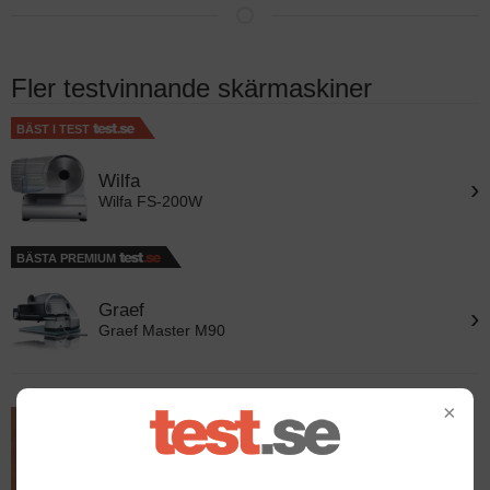
Fler testvinnande skärmaskiner
BÄST I TEST
Wilfa
›
Wilfa FS-200W
BÄSTA PREMIUM
Graef
›
Graef Master M90
×