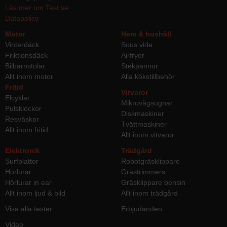
Läs mer om Test.se
Datapolicy
Motor
Hem & hushåll
Vinterdäck
Sous vide
Friktionsdäck
Airfryer
Bilbarnstolar
Stekpannor
Allt inom motor
Alla kökstillbehör
Fritid
Vitvaror
Elcyklar
Mikrovågsugnar
Pulsklockor
Diskmaskiner
Resväskor
Tvättmaskiner
Allt inom fritid
Allt inom vitvaror
Elektronik
Trädgård
Surfplattor
Robotgräsklippare
Hörlurar
Grästrimmers
Hörlurar in ear
Gräsklippare bensin
Allt inom ljud & bild
Allt inom trädgård
Visa alla tester
Erbjudanden
Video