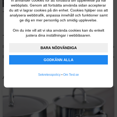
Vi använder cookies för att förbättra din upplevelse på vår
webbplats. Genom att fortsätta använda sidan accepterar
du att vi lagrar cookies på din enhet. Cookies hjälper oss att
Test av stektermometrar – Läs hela testet
analysera webbtrafik, anpassa innehåll och funktioner samt
ge dig en mer personlig och smidig upplevelse.
Om du inte vill att vi ska använda cookies kan du enkelt
justera dina inställningar i webbläsaren.
Tidigare testvinnare
›
Bästa premium – Weber iGrill 2
BARA NÖDVÄNDIGA
›
Bästa budget – Eva Solo Cook 'N Time Stektermometer
GODKÄNN ALLA
Sekretesspolicy
•
Om Test.se
Andra populära tester