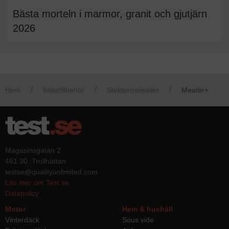
Bästa morteln i marmor, granit och gjutjärn
2026
Hem
Kökstillbehör
Stektermometer
Meater+
Magasinsgatan 2
461 30, Trollhättan
testse@qualityunlimited.com
Läs mer om Test.se
Datapolicy
Motor
Hem & hushåll
Vinterdäck
Sous vide