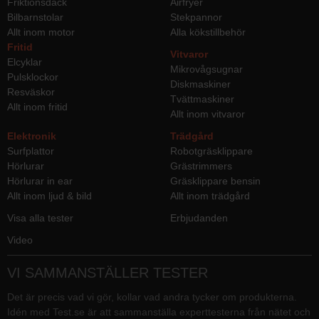
Friktionsdäck
Airfryer
Bilbarnstolar
Stekpannor
Allt inom motor
Alla kökstillbehör
Fritid
Vitvaror
Elcyklar
Mikrovågsugnar
Pulsklockor
Diskmaskiner
Resväskor
Tvättmaskiner
Allt inom fritid
Allt inom vitvaror
Elektronik
Trädgård
Surfplattor
Robotgräsklippare
Hörlurar
Grästrimmers
Hörlurar in ear
Gräsklippare bensin
Allt inom ljud & bild
Allt inom trädgård
Visa alla tester
Erbjudanden
Video
VI SAMMANSTÄLLER TESTER
Det är precis vad vi gör, kollar vad andra tycker om produkterna.
Idén med Test.se är att sammanställa experttesterna från nätet och