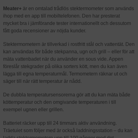
Meater+
är en omtalad trådlös stektermometer som används
ihop med en app till mobiltelefonen. Den har presterat
mycket bra i jämförande tester internationellt och dessutom
fått goda recensioner av nöjda kunder.
Stektermometern är tillverkad i rostfritt stål och vattentät. Den
kan användas för både stekpanna, ugn och grill – eller för att
mäta vattenbadet när du använder en sous vide. Appen
föreslår stekgrader på olika sorters kött, men du kan även
lägga till egna temperaturmål. Termometern räknar ut och
säger till när rätt temperatur är nådd.
De dubbla temperatursensorerna gör att du kan mäta både
köttemperatur och den omgivande temperaturen i till
exempel ugnen eller grillen.
Batteriet räcker upp till 24 timmars aktiv användning.
Träetuiet som följer med är också laddningsstation ­­– du kan
ladda stektermometern upp till 100 gånger med det