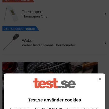
BÄST I TEST
Thermapen
›
Thermapen One
BÄSTA BUDGET
Weber
›
Weber Instant-Read Thermometer
×
Test.se använder cookies