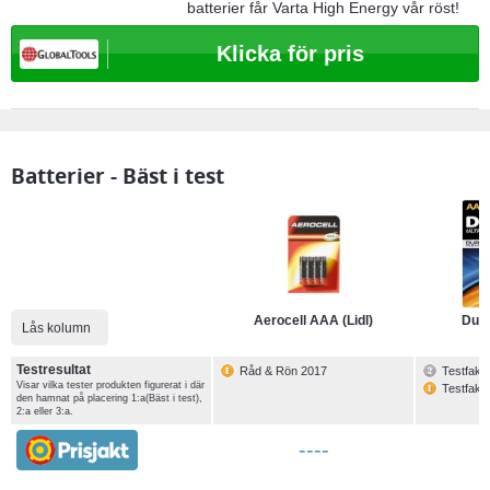
batterier får Varta High Energy vår röst!
Klicka för pris
Batterier - Bäst i test
Aerocell AAA (Lidl)
Dura
Lås kolumn
Lås kolumn
Testresultat
Testresultat
Råd & Rön 2017
Testfakt
Visar vilka tester produkten figurerat i där
Visar vilka tester produkten figurerat i där
Testfakt
den hamnat på placering 1:a(Bäst i test),
den hamnat på placering 1:a(Bäst i test),
2:a eller 3:a.
2:a eller 3:a.
----