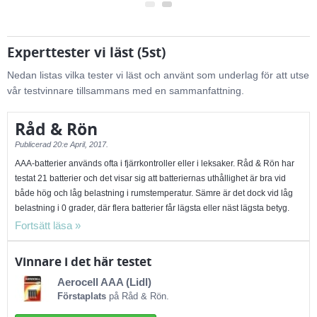
Experttester vi läst (5st)
Nedan listas vilka tester vi läst och använt som underlag för att utse
vår testvinnare tillsammans med en sammanfattning.
Råd & Rön
Publicerad
20:e April, 2017.
AAA-batterier används ofta i fjärrkontroller eller i leksaker. Råd & Rön har
testat 21 batterier och det visar sig att batteriernas uthållighet är bra vid
både hög och låg belastning i rumstemperatur. Sämre är det dock vid låg
belastning i 0 grader, där flera batterier får lägsta eller näst lägsta betyg.
Spänningen är densamma, oavsett temperatur, men motståndet inuti
battericellerna ökar vid kallare temperaturer, vilket gör att batterierna
förbrukas snabbare. Samtliga batterier är alkaliska utom Kameda Super,
Vinnare i det här testet
som är ett zinkkloridbatteri, där prestandan är usel och batteriet innehåller
Aerocell AAA (Lidl)
bly - Råd & Rön rekommenderar att man undviker detta batteriet! På testets
Förstaplats
på Råd & Rön.
förstaplats hamnar Aerocell AAA-batteri från Lidl som fick 85 poäng i samlat
betyg. Batteriets styckpris är 3 kronor, vilket kan jämföras med