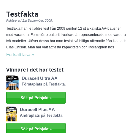
pengar.
Testfakta
Publicerad
1:a September, 2009.
Testfakta har i ett äldre test från 2009 jämfört 12 st alkaliska AA-batterier
med varandra. Fem större batteritillverkare är representerade med vardera
två modeller. Utöver dessa har man testat två billiga alternativ från Ikea och
Clas Ohlson. Man har valt att testa kapaciteten och livslängden hos
batterierna. Däremot har man inte räknat in priset i slutbetyget. Detta gör att
de batterier med bäst kapacitet hamnar högst upp i testet, trots att du får
mer för pengarna genom att använda någon av de billiga batterierna.
Vinnare i det här testet
Testvinnaren Duracell Ultra får höga betyg för sin kapacitet och livslängd.
Duracell Ultra AA
Men batteriet är ett av testets dyraste och man kan köpa 9 st Ikea-batterier
Förstaplats
på Testfakta.
för ett Duracell-batteri. Fördelen med Duracell-batteriet är att du inte
behöver byta ut det lika snabbt som billigare batterier. Två andra batterier
som får höga betyg är Duracell Plus och Energizer Ultra+. Dessa är något
Sök på Prisjakt »
billigare än testvinnaren, men jämfört mot lågprisbatterierna är de betydligt
Duracell Plus AA
dyrare.
Andraplats
på Testfakta.
De billiga batterierna från Clas Ohlson och Ikea får också bra betyg, men
kapacitetsmässigt rår de inte på testvinnaren. Ikea är testets billigaste
batteri och kostar endast 1,70 kr per batteri. Philips Powerlife är testets
Sök på Prisjakt »