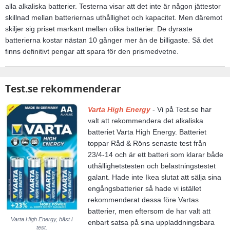
alla alkaliska batterier. Testerna visar att det inte är någon jättestor
skillnad mellan batteriernas uthållighet och kapacitet. Men däremot
skiljer sig priset markant mellan olika batterier. De dyraste
batterierna kostar nästan 10 gånger mer än de billigaste. Så det
finns definitivt pengar att spara för den prismedvetne.
Test.se rekommenderar
Varta High Energy
- Vi på Test.se har
valt att rekommendera det alkaliska
batteriet Varta High Energy. Batteriet
toppar Råd & Röns senaste test från
23/4-14 och är ett batteri som klarar både
uthållighetstesten och belastningstestet
galant. Hade inte Ikea slutat att sälja sina
engångsbatterier så hade vi istället
rekommenderat dessa före Vartas
batterier, men eftersom de har valt att
Varta High Energy, bäst i
enbart satsa på sina uppladdningsbara
test.