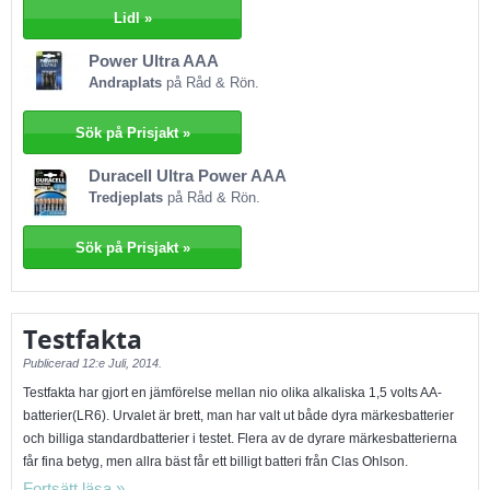
silvermedaljören, Power Ultra, som har ett styckpris på 10 kr och 83 poäng
Lidl »
i samlat betyg. Duracell, som är en mycket känd tillverkare av batterier,
Power Ultra AAA
hamnade på tredjeplats med Ultra Power, som fick 82 i samlat betyg!
Andraplats
på Råd & Rön.
Sök på Prisjakt »
Duracell Ultra Power AAA
Tredjeplats
på Råd & Rön.
Sök på Prisjakt »
Testfakta
Publicerad
12:e Juli, 2014.
Testfakta har gjort en jämförelse mellan nio olika alkaliska 1,5 volts AA-
batterier(LR6). Urvalet är brett, man har valt ut både dyra märkesbatterier
och billiga standardbatterier i testet. Flera av de dyrare märkesbatterierna
får fina betyg, men allra bäst får ett billigt batteri från Clas Ohlson.
Testfaktas laboratorie har testat batterierna vid olika typ av användning;