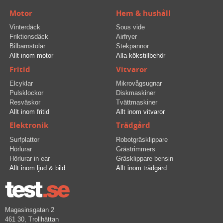
Motor
Hem & hushåll
Vinterdäck
Sous vide
Friktionsdäck
Airfryer
Bilbarnstolar
Stekpannor
Allt inom motor
Alla kökstillbehör
Fritid
Vitvaror
Elcyklar
Mikrovågsugnar
Pulsklockor
Diskmaskiner
Resväskor
Tvättmaskiner
Allt inom fritid
Allt inom vitvaror
Elektronik
Trädgård
Surfplattor
Robotgräsklippare
Hörlurar
Grästrimmers
Hörlurar in ear
Gräsklippare bensin
Allt inom ljud & bild
Allt inom trädgård
Magasinsgatan 2
461 30, Trollhättan