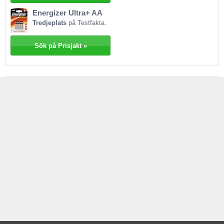
förlorare och hamnar längst ned i listan. Förutom att det är testets sämsta
Energizer Ultra+ AA
batteri är det också ett av de dyraste tillsammans med testvinnaren
Tredjeplats
på Testfakta.
Duracell Ultra, fyran Varta High Energy och femman Philips Extreme Life+.
Sök på Prisjakt »