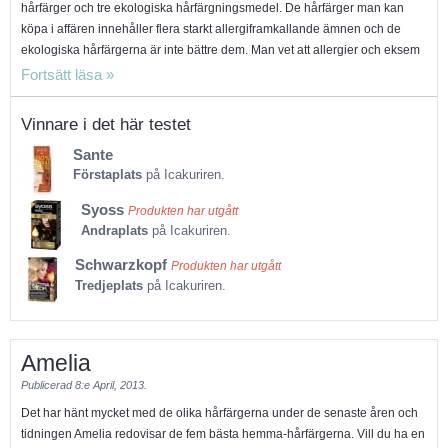
hårfärger och tre ekologiska hårfärgningsmedel. De hårfärger man kan
köpa i affären innehåller flera starkt allergiframkallande ämnen och de
ekologiska hårfärgerna är inte bättre dem. Man vet att allergier och eksem
på grund av hårfärgningsmedel ökar i både Europa och USA. Ju tidigare
man börjar färga håret – och ju oftare man färgar håret – desto större är
risken att drabbas. Kemikalierna i färgen kan ge upphov till kontaktallergi
Vinnare i det här testet
med klåda, eksem, blåsor, fjällning och svullnader i ansikte och i hårbotten,
Sante
samt öron och hals. Ett av de vanligaste färgämnena i produkter på den
Förstaplats
på Icakuriren.
svenska marknaden heter Toluen-2,5-diamine (TDA). En tysk studie visade
att höga halter av kemikalierna i hårfärg tränger in i hårbotten och sprids i
Syoss
Produkten har utgått
kroppen. I studien mättes halter av ämnet TDA i urinen 48 timmar efter
Andraplats
på Icakuriren.
hårfärgning. Eftersom Icakuriren inte har betygsatt hårfärgerna i testet,
kommer jag istället att lista de märken som innehåller minst
Schwarzkopf
Produkten har utgått
allergiframkallande ämnen. Det ekologiska hårfärgningsmedlet Sante
Tredjeplats
på Icakuriren.
innehåller noll allergiframkallande ämnen och är dessutom billigast i testet.
Hårfärgen består av örter. Därefter var det Syoss och Schwarzkopf som
hade lägst mängd allergiframkallande ämnen (tre stycken). Dessa ämnen
Amelia
är: m-Aminophenol, Resorcinol och Toluene-2,5-diamine (TDA).
Publicerad
8:e April, 2013.
Det har hänt mycket med de olika hårfärgerna under de senaste åren och
tidningen Amelia redovisar de fem bästa hemma-hårfärgerna. Vill du ha en