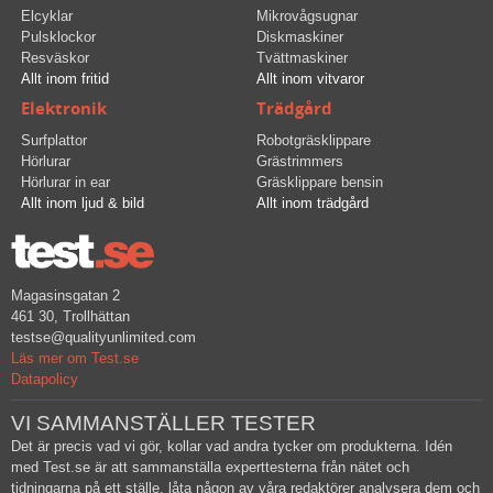
Elcyklar
Mikrovågsugnar
Pulsklockor
Diskmaskiner
Resväskor
Tvättmaskiner
Allt inom fritid
Allt inom vitvaror
Elektronik
Trädgård
Surfplattor
Robotgräsklippare
Hörlurar
Grästrimmers
Hörlurar in ear
Gräsklippare bensin
Allt inom ljud & bild
Allt inom trädgård
Magasinsgatan 2
461 30, Trollhättan
testse@qualityunlimited.com
Läs mer om Test.se
Datapolicy
VI SAMMANSTÄLLER TESTER
Det är precis vad vi gör, kollar vad andra tycker om produkterna. Idén
med Test.se är att sammanställa experttesterna från nätet och
tidningarna på ett ställe, låta någon av våra redaktörer analysera dem och