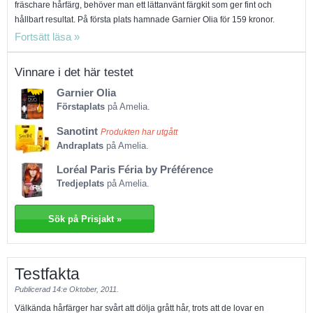
fräschare hårfärg, behöver man ett lättanvänt färgkit som ger fint och
hållbart resultat. På första plats hamnade Garnier Olia för 159 kronor.
Denna hårfärgen med olja är näst intill helt doftfri. Färgen blir djup, ovanligt
glansig och den varar länge, samtidigt som håret känns friskt och välvårdat
efter färgningen. Denna hårfärg är väl värd de spenderade pengarna. På
Vinnare i det här testet
andraplats hamnade Sanotint, som är en naturlig hårfärg till 98 procent.
Garnier Olia
Detta är en ekologisk hårfärg som ger en supersnygg och permanent färg.
Förstaplats
på Amelia.
Den är doftfri och innehåller ett minimum av kemikalier. Produkten, som
kostar 198 kronor, finns bara i några få svenska butiker, men
Sanotint
Produkten har utgått
testpersonerna är lyriska! På tredjeplats hamnade blondinernas egna
Andraplats
på Amelia.
favorit – L´Oreal Féria Préférence – som kostar 139 kronor och den finns i
många moderna blonda nyanser. Detta är ett uppljusande hårfärgskit som
Loréal Paris Féria by Préférence
har berikats med glansgivande olja i färgblandningen. Resultatet blir
Tredjeplats
på Amelia.
fantastiskt fint, nästan som om man färgat håret på salong.
Sök på Prisjakt »
Testfakta
Publicerad
14:e Oktober, 2011.
Välkända hårfärger har svårt att dölja grått hår, trots att de lovar en