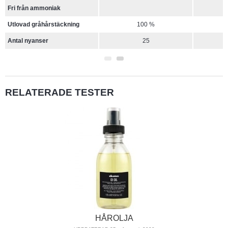
Fri från ammoniak
Fri från ammoniak
Utlovad gråhårstäckning
Utlovad gråhårstäckning
100 %
Antal nyanser
Antal nyanser
25
RELATERADE TESTER
HÅROLJA