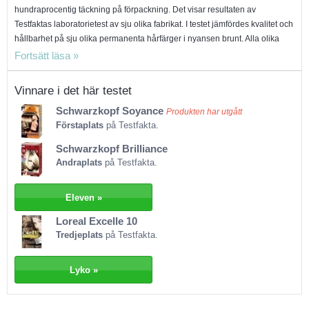
hundraprocentig täckning på förpackning. Det visar resultaten av
Testfaktas laboratorietest av sju olika fabrikat. I testet jämfördes kvalitet och
hållbarhet på sju olika permanenta hårfärger i nyansen brunt. Alla olika
märkena har sina styrkor och svagheter. Vissa ger bra färgstyrka, men är
sämre på grått hår och tvärtom. Hårfärgerna applicerades enligt
tillverkarens instruktioner, på tre blonda och två gråa hårlockar med riktigt
Vinnare i det här testet
hår. Testresultatet visar tydliga skillnader i färgernas intensitet och styrka.
Schwarzkopf Soyance
Intressant i sammanhanget är att den enda produkt som inte marknadsför
Produkten har utgått
Förstaplats
på Testfakta.
goda egenskaper för grått hår på förpackningen, också är den enda
produkt som får riktigt högt betyg av laboratoriet i detta moment.
Schwarzkopf Brilliance
Schwarzkopf Soyance, som är testvinnare, är ett bra exempel på att man
Andraplats
på Testfakta.
kan vara bra på att både täcka grått hår och ge en bra färgstyrka. Det enda
som drar ner betyget för produkten är den dåliga färgmatchningen. Helst
Eleven »
skall färgresultatet stämma överens med den utlovade färgen på
förpackningen och här var det alltså Soyance som fick klart sämst betyg.
Loreal Excelle 10
Även på testets andraplats hamnade Schwarzkopf. Brilliance får
Tredjeplats
på Testfakta.
genomgående bra betyg och det fungerar bra på grått hår. L´Oreal Excelle
10 fick tredjeplats. Excelle ger bäst färgresultat, men är sämre på att dölja
Lyko »
grått hår. Den är också dyrast.