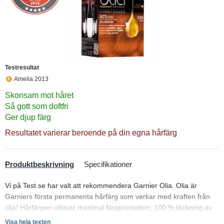
Testresultat
Amelia 2013
Skonsam mot håret
Så gott som doftfri
Ger djup färg
Resultatet varierar beroende på din egna hårfärg
Produktbeskrivning
Specifikationer
Vi på Test.se har valt att rekommendera Garnier Olia. Olia är
Garniers första permanenta hårfärg som verkar med kraften från
olja! Hårfärgen utlovar maximal färgprestation, 100 % täckning av
grått hår, tydlig förbättring av hårkvaliteten och optimal komfort för
Visa hela texten