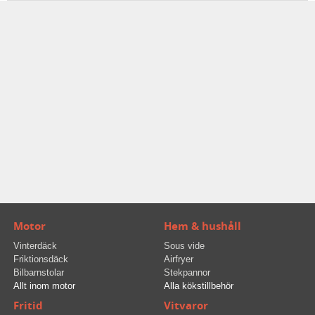
Motor
Hem & hushåll
Vinterdäck
Sous vide
Friktionsdäck
Airfryer
Bilbarnstolar
Stekpannor
Allt inom motor
Alla kökstillbehör
Fritid
Vitvaror