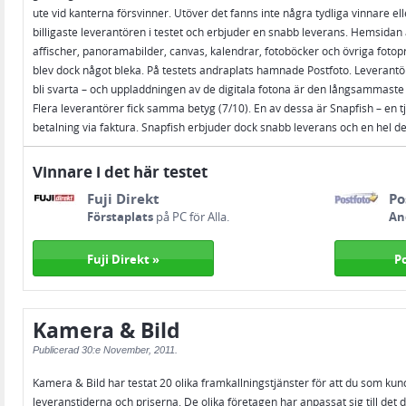
ute vid kanterna försvinner. Utöver det fanns inte några tydliga vinnare eller
billigaste leverantören i testet och erbjuder en snabb leverans. Hemsidan ä
affischer, panoramabilder, canvas, kalendrar, fotoböcker och övriga foto
blev dock något bleka. På testets andraplats hamnade Postfoto. Leverantör
bli svarta – och uppladdningen av de digitala fotona är den långsammast
Flera leverantörer fick samma betyg (7/10). En av dessa är Snapfish – en tj
betalning via faktura. Snapfish erbjuder dock snabb leverans och en hel de
Vinnare i det här testet
Fuji Direkt
Po
Förstaplats
på PC för Alla.
An
Fuji Direkt »
P
Kamera & Bild
Publicerad
30:e November, 2011.
Kamera & Bild har testat 20 olika framkallningstjänster för att du som kund 
leveranstiderna och priserna. De olika företagen har anpassat sig till det 