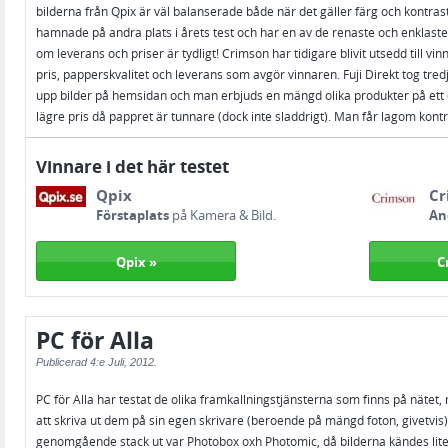
bilderna från Qpix är väl balanserade både när det gäller färg och kontrast
hamnade på andra plats i årets test och har en av de renaste och enklaste 
om leverans och priser är tydligt! Crimson har tidigare blivit utsedd till vin
pris, papperskvalitet och leverans som avgör vinnaren. Fuji Direkt tog tredj
upp bilder på hemsidan och man erbjuds en mängd olika produkter på ett öve
lägre pris då pappret är tunnare (dock inte sladdrigt). Man får lagom kont
Vinnare i det här testet
Qpix
Cr
Förstaplats
på Kamera & Bild.
An
Qpix »
C
PC för Alla
Publicerad
4:e Juli, 2012.
PC för Alla har testat de olika framkallningstjänsterna som finns på nätet, 
att skriva ut dem på sin egen skrivare (beroende på mängd foton, givetvis)
genomgående stack ut var Photobox oxh Photomic, då bilderna kändes lite ”