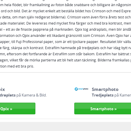
hela flödet, blir framkallning av foton både snabbare och billigare än någonsin. 
ord och bild. Det är mycket enkelt att beställa bildet hos Crimson och med Expre
detta, om man själv redigerat bilderna). Crimson vann även förra årets test och s
skickade materialet. De levereras med mycket fina färger och med bra kontrast, me
l – ett av de finaste papprena på marknaden. Qpix tog andraplats, men blir ändå 
ormation och Qpix använder ett likadant gränssnitt som Crimson. Även Qpix har
pper, till Fuji Professional paper, som är ett tjockare papper. Resultatet blir välb
e färg, skärpa och kontrast. Extrafilm hamnade på tredjeplats och har idag bytt n
n, eftersom det fortfarande är Extrafilm som står bakom. Extrafilm har bättrat sig
lltagen, vilket får de mörka partierna att bli helt utan täckning. Bilderna framkal
tion med ett bra pris.
ix
Smartphoto
draplats
på Kamera & Bild.
Tredjeplats
på Kamera
Qpix »
Smartphoto »