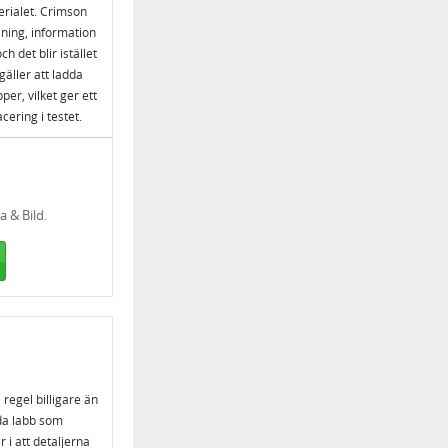
erialet. Crimson
lning, information
h det blir istället
gäller att ladda
er, vilket ger ett
ering i testet.
 & Bild.
 regel billigare än
nda labb som
 i att detaljerna