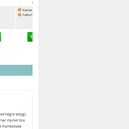
Smartphoto
Snapfish
Kamera & Bild 2011
PC för Alla 2012
Icakuriren 2012
Smartphoto »
Snapfish »
med högre betyg),
h har mycket bra
De framkallade