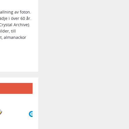
allning av foton.
dje i över 60 år.
rystal Archive).
der, till
rt, almanackor