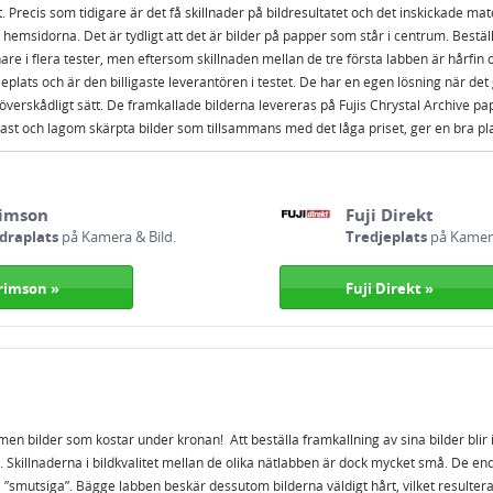
. Precis som tidigare är det få skillnader på bildresultatet och det inskickade mat
hemsidorna. Det är tydligt att det är bilder på papper som står i centrum. Bestäl
nare i flera tester, men eftersom skillnaden mellan de tre första labben är hårfin oc
eplats och är den billigaste leverantören i testet. De har en egen lösning när det 
rskådligt sätt. De framkallade bilderna levereras på Fujis Chrystal Archive papp
rast och lagom skärpta bilder som tillsammans med det låga priset, ger en bra plac
imson
Fuji Direkt
draplats
på Kamera & Bild.
Tredjeplats
på Kamera
rimson »
Fuji Direkt »
men bilder som kostar under kronan! Att beställa framkallning av sina bilder blir i
. Skillnaderna i bildkvalitet mellan de olika nätlabben är dock mycket små. De e
smutsiga”. Bägge labben beskär dessutom bilderna väldigt hårt, vilket resulterar