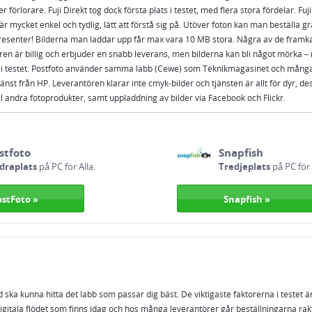
 förlorare. Fuji Direkt tog dock första plats i testet, med flera stora fördelar. Fuj
r mycket enkel och tydlig, lätt att förstå sig på. Utöver foton kan man beställa gr
presenter! Bilderna man laddar upp får max vara 10 MB stora. Några av de framka
en är billig och erbjuder en snabb leverans, men bilderna kan bli något mörka – 
e i testet. Postfoto använder samma labb (Cewe) som Teknikmagasinet och många
änst från HP. Leverantören klarar inte cmyk-bilder och tjänsten är allt för dyr, 
l andra fotoprodukter, samt uppladdning av bilder via Facebook och Flickr.
stfoto
Snapfish
draplats
på PC för Alla.
Tredjeplats
på PC för 
ostFoto »
Snapfish »
ska kunna hitta det labb som passar dig bäst. De viktigaste faktorerna i testet är
digitala flödet som finns idag och hos många leverantörer går beställningarna rakt