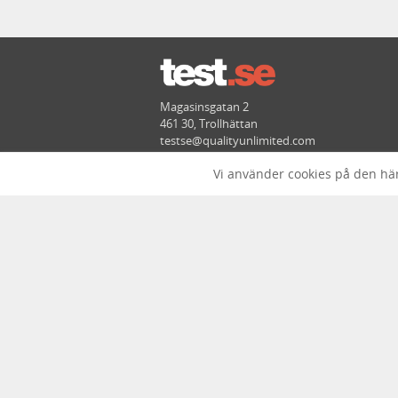
Magasinsgatan 2
461 30, Trollhättan
testse@qualityunlimited.com
Läs mer om Test.se
Vi använder cookies på den här
Datapolicy
VI SAMMANSTÄLLER TESTER
Det är precis vad vi gör, kollar vad andra ty
experttesterna från nätet och tidningarna på 
rekommendera en produkt. Sidorna uppdatera
Läs mer