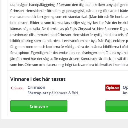
utan någon handpåläggning. Eftersom den digitala tekniken utnyttjas genom 
Crimson. Hemsidan är föredömligt pedagogisk, där allting förklaras i både 
man automatisk korrigering som ett standardval. (Man bör därför bocka av 
bra i testen. Bilderna som framkallats skiljer sig mycket lite från det in
kännas något kalla. De framkallas på Fujis Chrystal Archive Supreme Digita
testvinnare tillsammans med Crimson. Hemsidan är tydlig med bra prisinf
bildförbättring som standardval. Leverantören har bytt från Fujis enklare pa
färg som kontrast och kopiorna är väldigt nära de insända bildfilerna i båd
Smartphoto. Egentligen är det endast online-lösningen som fått ett nytt nam
jämfört med hur det såg ut för något år sen. Kontrasten är dock lite väl ti
som hos Crimson och placerar sig högt tack vare bra bildkvalitet i kombina
Vinnare i det här testet
Crimson
Qp
Förstaplats
på Kamera & Bild.
An
Crimson »