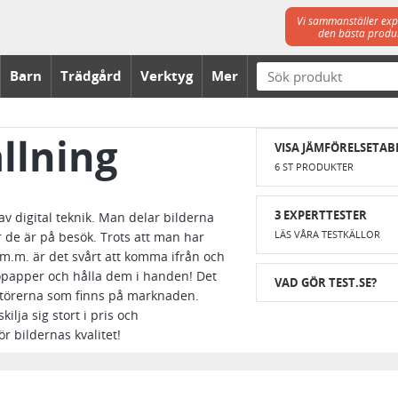
Vi sammanställer expe
den bästa produk
Barn
Trädgård
Verktyg
Mer
llning
VISA JÄMFÖRELSETAB
6 ST PRODUKTER
3 EXPERTTESTER
v digital teknik. Man delar bilderna
LÄS VÅRA TESTKÄLLOR
 de är på besök. Trots att man har
 m.m. är det svårt att komma ifrån och
topapper och hålla dem i handen! Det
VAD GÖR TEST.SE?
antörerna som finns på marknaden.
ilja sig stort i pris och
r bildernas kvalitet!