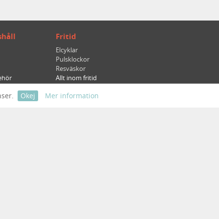
håll
Fritid
Elcyklar
Pulsklockor
Resväskor
behör
Allt inom fritid
Trädgård
nser.
Okej
Mer information
Robotgräsklippare
Grästrimmers
ar
Gräsklippare bensin
 & bild
Allt inom trädgård