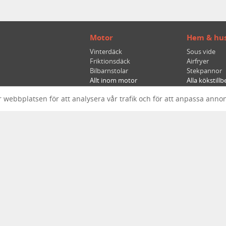
Motor
Hem & hus
Vinterdäck
Sous vide
Friktionsdäck
Airfryer
Bilbarnstolar
Stekpannor
Allt inom motor
Alla kökstill
Vitvaror
Elektronik
 webbplatsen för att analysera vår trafik och för att anpassa anno
Mikrovågsugnar
Surfplattor
Diskmaskiner
Hörlurar
Tvättmaskiner
Hörlurar in e
Allt inom vitvaror
Allt inom ljud
cker om produkterna. Idén med Test.se är att sammanställa
ett ställe, låta någon av våra redaktörer analysera dem och
s löpande allt eftersom nya produkter och tester publiceras.
Copyright © 2012 - 2026 av Quality Unlimited. Alla rättigheter reserverade.