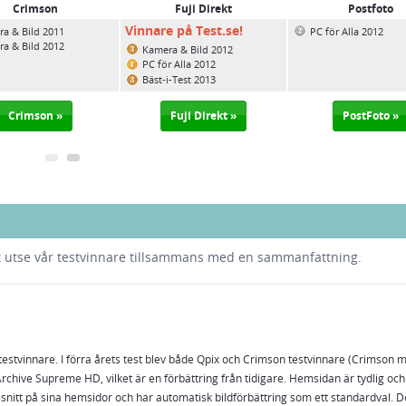
Crimson
Fuji Direkt
Postfoto
Vinnare på Test.se!
a & Bild 2011
PC för Alla 2012
a & Bild 2012
Kamera & Bild 2012
PC för Alla 2012
Bäst-i-Test 2013
Crimson »
Fuji Direkt »
PostFoto »
att utse vår testvinnare tillsammans med en sammanfattning.
l testvinnare. I förra årets test blev både Qpix och Crimson testvinnare (Crimson 
rchive Supreme HD, vilket är en förbättring från tidigare. Hemsidan är tydlig oc
snitt på sina hemsidor och har automatisk bildförbättring som ett standardval. 