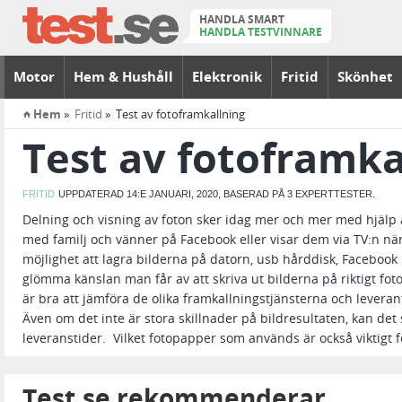
HANDLA SMART
HANDLA TESTVINNARE
Motor
Hem & Hushåll
Elektronik
Fritid
Skönhet
Hem
Fritid
Test av fotoframkallning
⌂
Test av fotoframka
FRITID
UPPDATERAD 14:E JANUARI, 2020, BASERAD PÅ 3 EXPERTTESTER.
Delning och visning av foton sker idag mer och mer med hjälp a
med familj och vänner på Facebook eller visar dem via TV:n när
möjlighet att lagra bilderna på datorn, usb hårddisk, Facebook
glömma känslan man får av att skriva ut bilderna på riktigt fo
är bra att jämföra de olika framkallningstjänsterna och lever
Även om det inte är stora skillnader på bildresultaten, kan det sk
leveranstider. Vilket fotopapper som används är också viktigt fö
Test.se rekommenderar