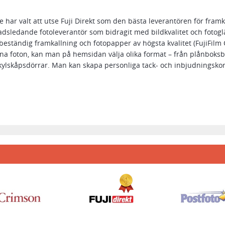
se har valt att utse Fuji Direkt som den bästa leverantören för framk
adsledande fotoleverantör som bidragit med bildkvalitet och fotoglä
beständig framkallning och fotopapper av högsta kvalitet (FujiFilm C
ina foton, kan man på hemsidan välja olika format – från plånboksbil
 kylskåpsdörrar. Man kan skapa personliga tack- och inbjudningsko