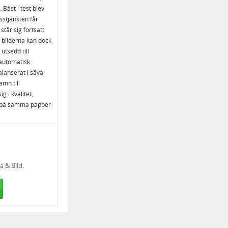
Bäst i test blev
sstjänsten får
tår sig fortsatt
n bilderna kan dock
utsedd till
 automatisk
alanserat i såväl
amn till
 i kvalitet,
las på samma papper
 & Bild.