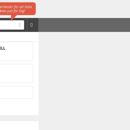
rttester för att hitta
ten just för Dig!
ELL