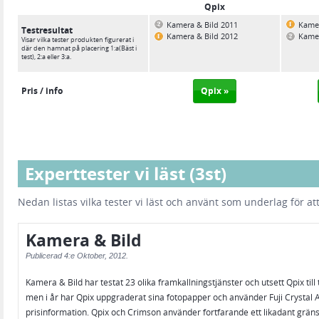
Qpix
Kamera & Bild 2011
Kamer
Testresultat
Testresultat
Kamera & Bild 2012
Kamer
Visar vilka tester produkten figurerat i
Visar vilka tester produkten figurerat i
där den hamnat på placering 1:a(Bäst i
där den hamnat på placering 1:a(Bäst i
test), 2:a eller 3:a.
test), 2:a eller 3:a.
Pris / info
Pris / info
Qpix »
Experttester vi läst (3st)
Nedan listas vilka tester vi läst och använt som underlag för 
Kamera & Bild
Publicerad
4:e Oktober, 2012.
Kamera & Bild har testat 23 olika framkallningstjänster och utsett Qpix til
men i år har Qpix uppgraderat sina fotopapper och använder Fuji Crystal A
prisinformation. Qpix och Crimson använder fortfarande ett likadant gräns