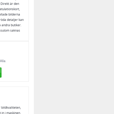
i Direkt är den
atulationskort,
llade bilderna
röda detaljer kan
 andra butiker.
dessutom saknas
Alla.
 bildkvaliteten,
 in i maskinen,