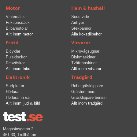
Motor
Hem & hushåll
Vinterdäck
Sous vide
Friktionsdäck
Airfryer
Bilbarnstolar
Stekpannor
Allt inom motor
Alla kökstillbehör
Fritid
Vitvaror
Elcyklar
Mikrovågsugnar
Pulsklockor
Diskmaskiner
Resväskor
Tvättmaskiner
Allt inom fritid
Allt inom vitvaror
Elektronik
Trädgård
Surfplattor
Robotgräsklippare
Hörlurar
Grästrimmers
Hörlurar in ear
Gräsklippare bensin
Allt inom ljud & bild
Allt inom trädgård
Magasinsgatan 2
461 30, Trollhättan