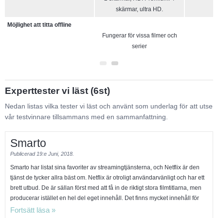
skärmar, ultra HD.
Möjlighet att titta offline
Möjlighet att titta offline
Fungerar för vissa filmer och
serier
Experttester vi läst (6st)
Nedan listas vilka tester vi läst och använt som underlag för att utse
vår testvinnare tillsammans med en sammanfattning.
Smarto
Publicerad
19:e Juni, 2018.
Smarto har listat sina favoriter av streamingtjänsterna, och Netflix är den
tjänst de tycker allra bäst om. Netflix är otroligt användarvänligt och har ett
brett utbud. De är sällan först med att få in de riktigt stora filmtitlarna, men
producerar istället en hel del eget innehåll. Det finns mycket innehåll för
barn och i två av de tre möjliga prenumerationsalternativen kan vissa