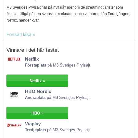
M3 Sveriges Prylsajt har på nytt gått igenom de streamingtjänster som
finns att tillgå på den svenska marknaden, och vinnaren från förra gången,
Netflix, hänger kvar.
Netflix finns i att tillgå i tre olika prisklasser; med det billigaste
abonnemanget kan du bara streama på en enhet i taget, med
mellanabonnemanget kan två enheter användas samtidigt och HD-
Vinnare i det här testet
upplösning är möjligt, och med det dyraste abonnemanget kan fyra
Netflix
enheter använda samma konto samtidig och innehållet kan streamas i
Förstaplats
på M3 Sveriges Prylsajt.
ultra-HD och 4K. Netflix har ett riktigt användarvänligt gränssnitt oavsett
plattform och en hel del material kan laddas ner och sparas offline. Utbudet
av både film och serier är väldigt brett och Netflix har på senare tid satsat
Netflix »
rätt ordentligt på egenproducerat material. M3:s testare är noga med att
HBO Nordic
påpeka att Netflix inte är en perfekt tjänst, men de är helt klart marknadens
Andraplats
på M3 Sveriges Prylsajt.
bästa. Det breda, varierade utbudet passar såväl gammal som ung, och
gränssnittet kan användas av desamma. Prisvärt är det dessutom!
HBO »
Två tjänster delar på andraplatsen: HBO Nordic och Viaplay.
Viaplay
Tredjeplats
på M3 Sveriges Prylsajt.
HBO Nordic samlar allt sitt innehåll under ett enda abonnemang och kan
streamas på två enheter samtidigt. Gränssnittet är aningen buggigt och inte