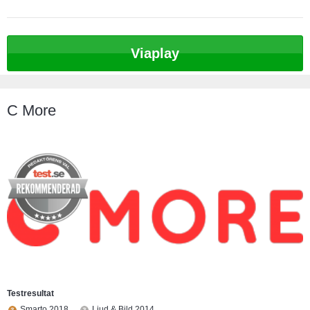
Fungerar för vissa filmer och serier
Möjlighet att titta offline:
Viaplay
C More
Testresultat
Smarto 2018,
Ljud & Bild 2014