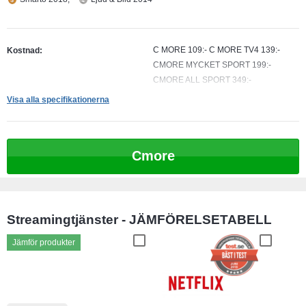
C MORE 109:- C MORE TV4 139:-
Kostnad:
CMORE MYCKET SPORT 199:-
CMORE ALL SPORT 349:-
Visa alla specifikationerna
2 veckor
Testperiod:
2 st
Antal skärmar samtidigt:
Möjlighet att titta offline:
Cmore
Streamingtjänster - JÄMFÖRELSETABELL
Jämför produkter
Jämför produkter