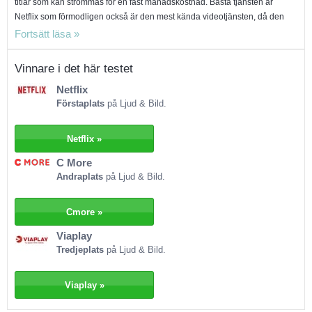
titlar som kan strömmas för en fast månadskostnad. Bästa tjänsten är
Netflix som förmodligen också är den mest kända videotjänsten, då den
funnits länge i USA innan den kom till Sverige. Ett stort plus med tjänsten är
att man kan ha olika profiler, så att alla får relevanta rekommendationer.
Detta är extra bra för barnfamiljer och det finns faktiskt en hel del för
Vinnare i det här testet
barnen att se. Netflix har en del egenproducerade TV-serier som House of
Netflix
Cards, Orange is the new Black och Arrested Development, men också ett
Förstaplats
på Ljud & Bild.
bra bibliotek med serier som Breaking Bad, Doctor Who och Top Gear. I
övrigt består utbudet av äldre filmer av action, Sci-Fi och drama. Netflix är
tjänsten som är bäst för majoriteten av tittarna. På andraplats hamnar C
Netflix »
More Play som ahr ett unikt utbud av livesända kanaler och ett bra utbud
C More
av sport. Här får man även många nya filmer och lokala TV-serier.
Andraplats
på Ljud & Bild.
Innehållet är uppdelat på TV-tablå, filmer, TV-serier, sport, dokumentärer
och barn. Nackdelen är dock att man i dagsläget måste titta på datorn och
att prislappen är lite väl hög för de flesta. Sist, men inte minst, tar Viaplay
Cmore »
på tredjeplats. Viaplay har två olika abonnemang beroende på om man
Viaplay
bara vill ha serier och film eller om man även vill få tillgång till alla
Tredjeplats
på Ljud & Bild.
sportsändningar. Till skillnad från övriga tjänster behöver man inte alltid
vara uppkopplad, då man kan ladda ner innehåll och titta offline. Tjänsten
har mycket skandinaviskt innehåll och nya filmer, samt att man får tillgång
Viaplay »
till tjänsten via många olika enheter. Tyvärr finns inte lika många bra, äldre
filmer eller amerikanska serier. Viaplay är den enda egentliga