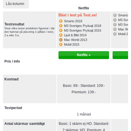
Lås kolumn
Lås kolumn
Netflix
H
Bäst i test på Test.se!
Smarto 
M3 Sveri
Smarto 2018
Testresultat
Testresultat
M3 Sveri
M3 Sveriges Prylsajt 2018
Visar vilka tester produkten figurerat i där
Visar vilka tester produkten figurerat i där
Mac Wor
M3 Sveriges Prylsajt 2015
den hamnat på placering 1:a(Bäst i test),
den hamnat på placering 1:a(Bäst i test),
Mobil 20
Ljud & Bild 2014
2:a eller 3:a.
2:a eller 3:a.
Mac World 2013
Mobil 2015
Netflix »
Pris / info
Pris / info
Kostnad
Kostnad
Basic: 89:- Standard: 109:-
Premium: 139:-
Testperiod
Testperiod
1 månad
Antal skärmar samtidigt
Antal skärmar samtidigt
Basic: 1 skärm ej HD. Standard:
2 skärmar, HD. Premium: 4