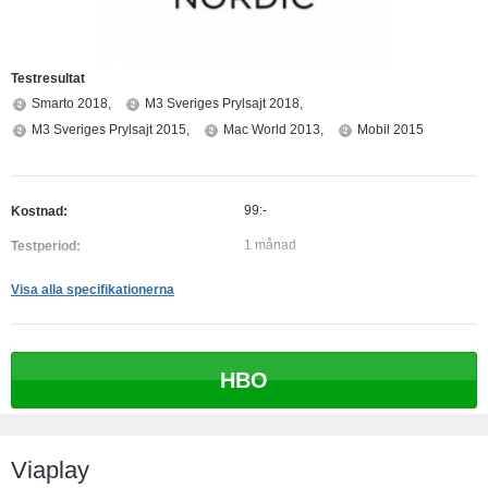
på så sett mer och mer korrekta rekommendationer.
Testresultat
Smarto 2018,
M3 Sveriges Prylsajt 2018,
M3 Sveriges Prylsajt 2015,
Mac World 2013,
Mobil 2015
99:-
Kostnad:
1 månad
Testperiod:
2 st
Antal skärmar samtidigt:
Visa alla specifikationerna
Möjlighet att titta offline:
HBO
Viaplay