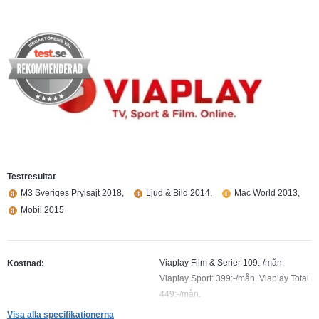
Testresultat
M3 Sveriges Prylsajt 2018,
Ljud & Bild 2014,
Mac World 2013,
Mobil 2015
Viaplay Film & Serier 109:-/mån.
Kostnad:
Viaplay Sport: 399:-/mån. Viaplay Total
449:-/mån.
Visa alla specifikationerna
2 st
Antal skärmar samtidigt: