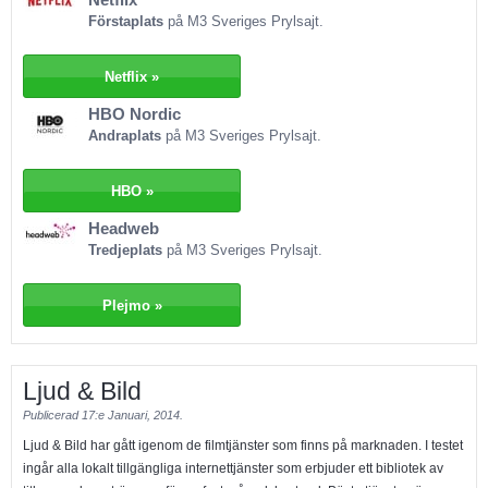
titlar som kan vara intressanta för dig. På andraplats hamnar HBO Nordic
Förstaplats
på M3 Sveriges Prylsajt.
och tjänstens verkliga styrka är det fantastiska utbudet. Om du gillar TV-
serier är HBO ett givet val, men kanske inte ett lika bra alternativ om du
gillar filmer mer. Tjänsten är dessutom riktigt prisvärd, men tappar betyg för
Netflix »
att användarvänligheten behöver förbättras. Headweb hamnar på
HBO Nordic
tredjeplats. Tjänsten köptes i år upp av Film2home och så småningom
Andraplats
på M3 Sveriges Prylsajt.
kommer tjänsten att ersättas av Plejmo. Hos Headweb finns ingen fast
månadskostnad utan du betalar för de filmer du vill kolla på. Filmerna kan
dock kosta upp till 49 kronor för de allra senast släppta. Tjänsten är helt
HBO »
webbaserad och det erbjuds inga särskilda appar till vare sig telefon eller
Headweb
surfplatta.
Tredjeplats
på M3 Sveriges Prylsajt.
Plejmo »
Ljud & Bild
Publicerad
17:e Januari, 2014.
Ljud & Bild har gått igenom de filmtjänster som finns på marknaden. I testet
ingår alla lokalt tillgängliga internettjänster som erbjuder ett bibliotek av