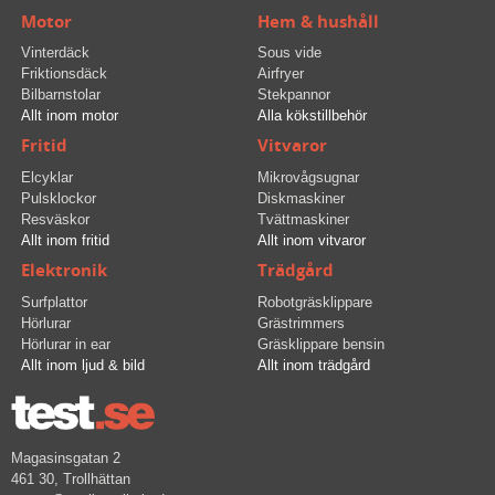
Motor
Hem & hushåll
Vinterdäck
Sous vide
Friktionsdäck
Airfryer
Bilbarnstolar
Stekpannor
Allt inom motor
Alla kökstillbehör
Fritid
Vitvaror
Elcyklar
Mikrovågsugnar
Pulsklockor
Diskmaskiner
Resväskor
Tvättmaskiner
Allt inom fritid
Allt inom vitvaror
Elektronik
Trädgård
Surfplattor
Robotgräsklippare
Hörlurar
Grästrimmers
Hörlurar in ear
Gräsklippare bensin
Allt inom ljud & bild
Allt inom trädgård
Magasinsgatan 2
461 30, Trollhättan