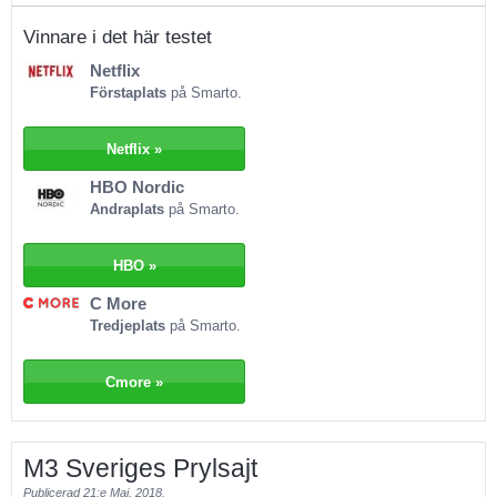
serier och filmer laddas ner för att ses offline. Netflix fungerar lika bra på
alla sorters enheter och ett konto är enkelt att dela på mellan olika
Vinnare i det här testet
användare.
Netflix
Förstaplats
på Smarto.
Näst bäst enligt Smarto är HBO Nordic. De erbjuder ett stort utbud av
framförallt riktigt påkostade serier. I övrigt är utbudet något mindre, men för
seriefantasten behöver det inte ha någon större betydelse. De tar in fler
Netflix »
äldre, kritikerrosade filmer än nya, och barnutbudet är relativt litet. HBO har
HBO Nordic
bara ett enda prenumerationsalternativ, men det är riktigt prisvärt.
Andraplats
på Smarto.
Gränssnittet är inte helt intuitivt, och inte HBO:s kategorisering heller.
Den streamingtjänst med tredje högsta betyg är C More. De har ett stort
HBO »
utbud av svenska titlar, och ett helt okej utbud vad gäller de internationella
C More
titlarna. C More erbjuder också en hel del sport, beroende på vilket
Tredjeplats
på Smarto.
abonnemang du väljer. De olika abonnemangen skiljer sig rätt ordentligt åt
utbudsmässigt, så läs noga innan du väljer vad du ska ha! Gränssnittet
känns inte helt genomtänkt, även om det överlag fungerar rätt bra. Tjänsten
Cmore »
är däremot riktigt stabil, nästan helt utan buggningar eller andra
störningsmoment.
M3 Sveriges Prylsajt
Publicerad
21:e Maj, 2018.